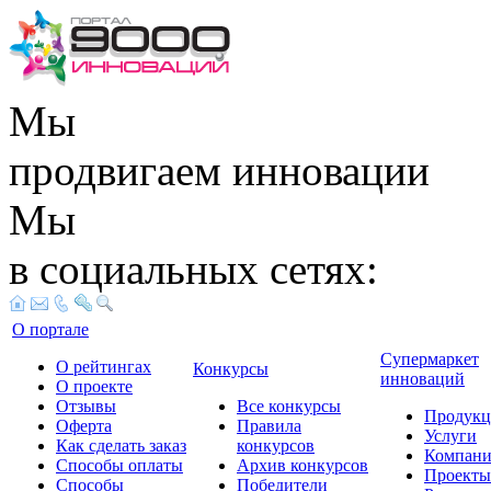
Мы
продвигаем инновации
Мы
в социальных сетях:
О портале
Супермаркет
О рейтингах
Конкурсы
инноваций
О проекте
Отзывы
Все конкурсы
Продукц
Оферта
Правила
Услуги
Как сделать заказ
конкурсов
Компан
Способы оплаты
Архив конкурсов
Проекты
Способы
Победители