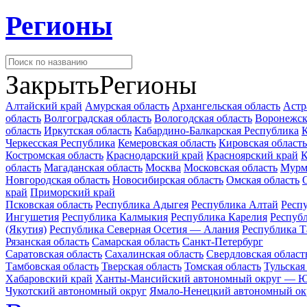
Регионы
Закрыть
Регионы
Алтайский край
Амурская область
Архангельская область
Астр
область
Волгоградская область
Вологодская область
Воронежск
область
Иркутская область
Кабардино-Балкарская Республика
К
Черкесская Республика
Кемеровская область
Кировская область
Костромская область
Краснодарский край
Красноярский край
К
область
Магаданская область
Москва
Московская область
Мурм
Новгородская область
Новосибирская область
Омская область
край
Приморский край
Псковская область
Республика Адыгея
Республика Алтай
Респ
Ингушетия
Республика Калмыкия
Республика Карелия
Респуб
(Якутия)
Республика Северная Осетия — Алания
Республика Т
Рязанская область
Самарская область
Санкт-Петербург
Саратовская область
Сахалинская область
Свердловская област
Тамбовская область
Тверская область
Томская область
Тульская
Хабаровский край
Ханты-Мансийский автономный округ — Ю
Чукотский автономный округ
Ямало-Ненецкий автономный ок