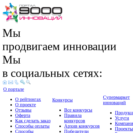
Мы
продвигаем инновации
Мы
в социальных сетях:
О портале
Супермаркет
О рейтингах
Конкурсы
инноваций
О проекте
Отзывы
Все конкурсы
Продукц
Оферта
Правила
Услуги
Как сделать заказ
конкурсов
Компан
Способы оплаты
Архив конкурсов
Проекты
Способы
Победители