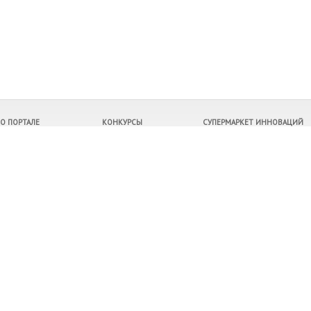
О ПОРТАЛЕ
КОНКУРСЫ
СУПЕРМАРКЕТ ИННОВАЦИЙ
Контакты
Все конкурсы
Продукция
О рейтингах
Правила конкурсов
Услуги
Архив конкурсов
Компании
Победители
Инвестиционные проекты
Регионы
Расскажите о нас своим друзьям
©
9