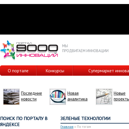
МЫ
ПРОДВИГАЕМ ИННОВАЦИИ
О портале
Конкурсы
Супермаркет иннов
Последние
Новая
Новые
новости
аналитика
проект
ПОИСК ПО ПОРТАЛУ В
ЗЕЛЕНЫЕ ТЕХНОЛОГИИ
ЯНДЕКСЕ
Главная
» По тэгам